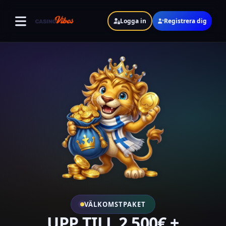
Logga in
Registrera dig
Meny
Spel
Logga in
Betalningsmetoder
App
Uttag
Bonusar
VÄLKOMSTPAKET
UPP TILL 2,500€ +