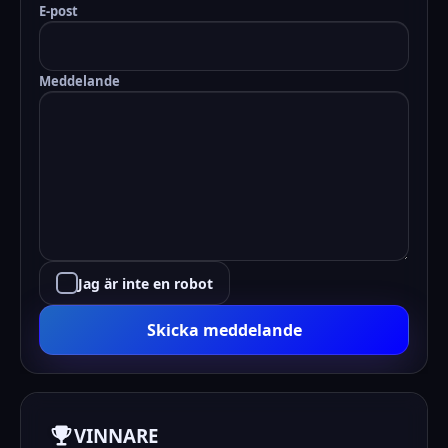
E-post
Meddelande
Jag är inte en robot
Skicka meddelande
VINNARE