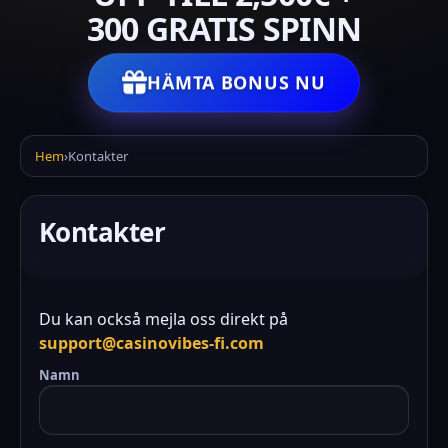
300 GRATIS SPINN
HÄMTA BONUS NU
Hem
›
Kontakter
Kontakter
Du kan också mejla oss direkt på
support@casinovibes-fi.com
Namn