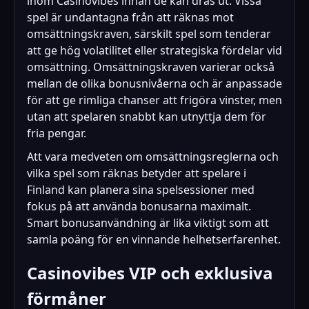
inom Casinovibes innan de kan dras ut. Vissa
spel är undantagna från att räknas mot
omsättningskraven, särskilt spel som tenderar
att ge hög volatilitet eller strategiska fördelar vid
omsättning. Omsättningskraven varierar också
mellan de olika bonusnivåerna och är anpassade
för att ge rimliga chanser att frigöra vinster, men
utan att spelaren snabbt kan utnyttja dem för
fria pengar.
Att vara medveten om omsättningsreglerna och
vilka spel som räknas betyder att spelare i
Finland kan planera sina spelsessioner med
fokus på att använda bonusarna maximalt.
Smart bonusanvändning är lika viktigt som att
samla poäng för en vinnande helhetserfarenhet.
Casinovibes VIP och exklusiva
förmåner