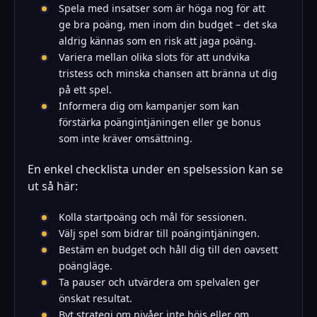
Spela med insatser som är höga nog för att
ge bra poäng, men inom din budget – det ska
aldrig kännas som en risk att jaga poäng.
Variera mellan olika slots för att undvika
tristess och minska chansen att bränna ut dig
på ett spel.
Informera dig om kampanjer som kan
förstärka poängintjäningen eller ge bonus
som inte kräver omsättning.
En enkel checklista under en spelsession kan se
ut så här:
Kolla startpoäng och mål för sessionen.
Välj spel som bidrar till poängintjäningen.
Bestäm en budget och håll dig till den oavsett
poängläge.
Ta pauser och utvärdera om spelvalen ger
önskat resultat.
Byt strategi om nivåer inte höjs eller om