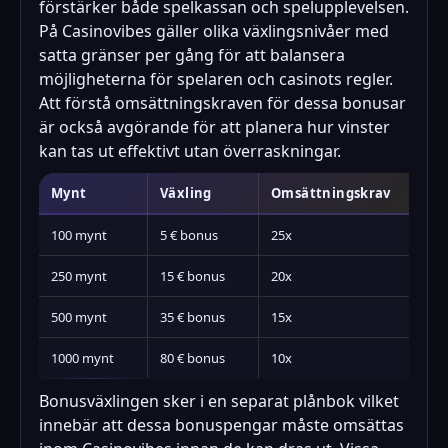
förstärker både spelkassan och spelupplevelsen.
På Casinovibes gäller olika växlingsnivåer med
satta gränser per gång för att balansera
möjligheterna för spelaren och casinots regler.
Att förstå omsättningskraven för dessa bonusar
är också avgörande för att planera hur vinster
kan tas ut effektivt utan överraskningar.
Mynt
Växling
Omsättningskrav
100 mynt
5 € bonus
25x
250 mynt
15 € bonus
20x
500 mynt
35 € bonus
15x
1000 mynt
80 € bonus
10x
Bonusväxlingen sker i en separat plånbok vilket
innebär att dessa bonuspengar måste omsättas