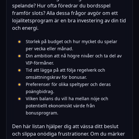
spelande? Hur ofta föredrar du bordsspel
framför slots? Alla dessa frågor avgör om ett
lojalitetsprogram är en bra investering av din tid
och energi.
Storlek på budget och hur mycket du spelar
per vecka eller månad.
Din ambition att nå högre nivåer och ta del av
VIP-förmåner.
Tid att lägga på att följa regelverk och
omsättningskrav för bonusar.
Preferenser för olika speltyper och deras
poängbidrag.
Vilken balans du vill ha mellan nöje och
potentiellt ekonomiskt värde från
bonusprogram.
Den här listan hjälper dig att vässa ditt beslut
och slippa onödiga frustrationer. Om du märker