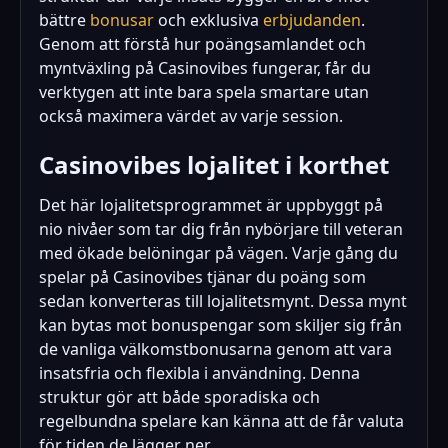
bättre
bonusar
och exklusiva
erbjudanden
.
Genom att förstå hur poängsamlandet och
myntväxling på Casinovibes fungerar, får du
verktygen att inte bara spela smartare utan
också maximera värdet av varje session.
Casinovibes lojalitet i korthet
Det här lojalitetsprogrammet är uppbyggt på
nio nivåer som tar dig från nybörjare till veteran
med ökade belöningar på vägen. Varje gång du
spelar på Casinovibes tjänar du poäng som
sedan konverteras till lojalitetsmynt. Dessa mynt
kan bytas mot bonuspengar som skiljer sig från
de vanliga välkomstbonusarna genom att vara
insatsfria och flexibla i användning. Denna
struktur gör att både sporadiska och
regelbundna spelare kan känna att de får valuta
för tiden de lägger ner.