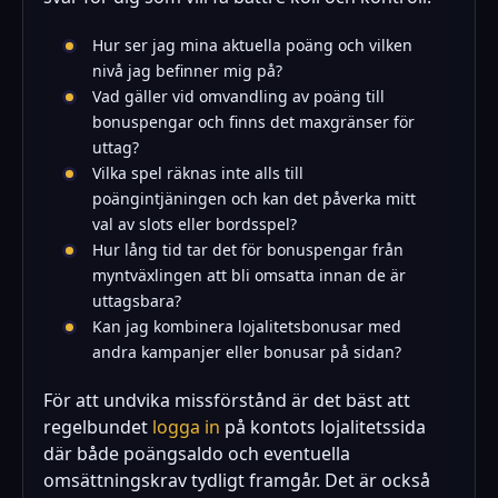
Hur ser jag mina aktuella poäng och vilken
nivå jag befinner mig på?
Vad gäller vid omvandling av poäng till
bonuspengar och finns det maxgränser för
uttag?
Vilka spel räknas inte alls till
poängintjäningen och kan det påverka mitt
val av slots eller bordsspel?
Hur lång tid tar det för bonuspengar från
myntväxlingen att bli omsatta innan de är
uttagsbara?
Kan jag kombinera lojalitetsbonusar med
andra kampanjer eller bonusar på sidan?
För att undvika missförstånd är det bäst att
regelbundet
logga in
på kontots lojalitetssida
där både poängsaldo och eventuella
omsättningskrav tydligt framgår. Det är också