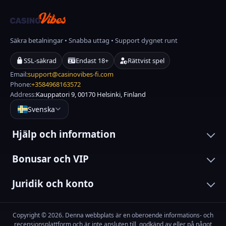
Säkra betalningar • Snabba uttag • Support dygnet runt
Suomi
SSL-säkrad
Endast 18+
Rättvist spel
Svenska
Email:
support@casinovibes-fi.com
Phone:
+3584968163572
English
Address:
Kauppatori 9, 00170 Helsinki, Finland
Svenska
Hjälp och information
Om oss
Bonusar och VIP
Kontakter
Kampanjer
Juridik och konto
Recension
VIP-program
Ålder och verifiering
Betalningsmetoder
Copyright © 2026. Denna webbplats är en oberoende informations- och
Cashback
Ansvarsfullt spelande
recensionsplattform och är inte ansluten till, godkänd av eller på något