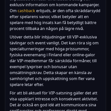
exklusiv information om kommande kampanjer.
Om
cashback
erbjuds, är den ofta skräddarsydd
efter spelarens vanor, vilket betyder att en
spelare med hög insats kan få betydligt bättre
procent tillbaka än någon på lägre nivå.
Utöver detta blir inbjudningar till VIP-exklusiva
tävlingar och event vanligt. Det kan röra sig om
specialturneringar med höga prissummor,
fysiska evenemang i Finland eller online-galor
där VIP-medlemmar får särskilda förmåner, till
exempel lyxpriser och bonusar utan
omsättningskrav. Detta skapar en känsla av
samhörighet och uppskattning som fler vana
spelare letar efter.
För att bli aktuell för VIP-satsning gäller det att
visa uppklart intresse och konsekvent aktivitet.
Det är också en god idé att kommunicera sina
spelfavoriter och preferenser direkt med