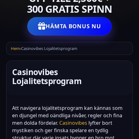
300 GRATIS SPINN
HÄMTA BONUS NU
Hem
›
Casinovibes Lojalitetsprogram
Casinovibes
Lojalitetsprogram
Att navigera lojalitetsprogram kan kännas som
en djungel med oändliga nivåer, regler och fina
men dolda fördelar.
Casinovibes
lyfter bort
mystiken och ger finska spelare en tydlig
struktur där varje insats bygger en bro mot