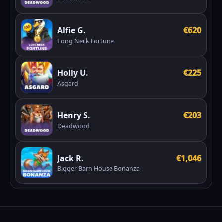
Alfie G.
€620
Long Neck Fortune
Holly U.
€225
Asgard
Henry S.
€203
Deadwood
Jack R.
€1,046
Bigger Barn House Bonanza