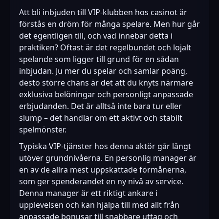
Att bli inbjuden till VIP-klubben hos casinot är
förstås en dröm för många spelare. Men hur går
det egentligen till, och vad innebär detta i
praktiken? Oftast är det regelbundet och lojalt
spelande som ligger till grund för en sådan
inbjudan. Ju mer du spelar och samlar poäng,
desto större chans är det att du knyts närmare
exklusiva belöningar och personligt anpassade
erbjudanden. Det är alltså inte bara tur eller
slump – det handlar om ett aktivt och stabilt
spelmönster.
Typiska VIP-tjänster hos denna aktör går långt
utöver grundnivåerna. En personlig manager är
en av de allra mest uppskattade förmånerna,
som ger spenderandet en ny nivå av service.
Denna manager är ett riktigt ankare i
upplevelsen och kan hjälpa till med allt från
anpassade bonusar till snabbare uttag och