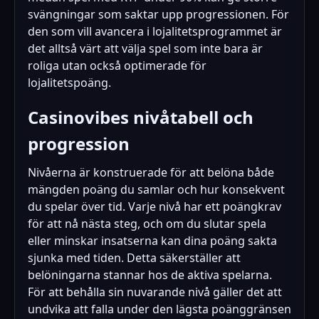
svängningar som saktar upp progressionen. För
den som vill avancera i lojalitetsprogrammet är
det alltså värt att välja spel som inte bara är
roliga utan också optimerade för
lojalitetspoäng.
Casinovibes nivåtabell och
progression
Nivåerna är konstruerade för att belöna både
mängden poäng du samlar och hur konsekvent
du spelar över tid. Varje nivå har ett poängkrav
för att nå nästa steg, och om du slutar spela
eller minskar insatserna kan dina poäng sakta
sjunka med tiden. Detta säkerställer att
belöningarna stannar hos de aktiva spelarna.
För att behålla sin nuvarande nivå gäller det att
undvika att falla under den lägsta poänggränsen