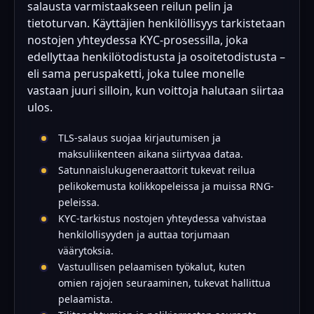
salausta varmistaakseen reilun pelin ja
tietoturvan. Käyttäjien henkilöllisyys tarkistetaan
nostojen yhteydessa KYC-prosessilla, joka
edellyttaa henkilötodistusta ja osoitetodistusta –
eli sama peruspaketti, joka tulee monelle
vastaan juuri silloin, kun voittoja halutaan siirtaa
ulos.
TLS-salaus suojaa kirjautumisen ja
maksuliikenteen aikana siirtyvaa dataa.
Satunnaislukugeneraattorit tukevat reilua
pelikokemusta kolikkopeleissa ja muissa RNG-
peleissa.
KYC-tarkistus nostojen yhteydessa vahvistaa
henkilollisyyden ja auttaa torjumaan
väärytoksia.
Vastuullisen pelaamisen työkalut, kuten
omien rajojen seuraaminen, tukevat hallittua
pelaamista.