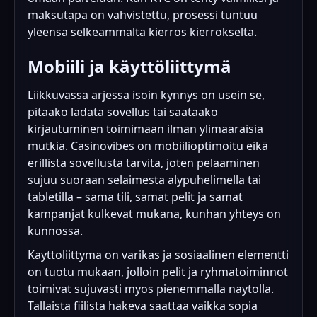
maksutapa on vahvistettu, prosessi tuntuu
yleensa selkeammalta kierros kierrokselta.
Mobiili ja käyttöliittymä
Liikkuvassa arjessa isoin kynnys on usein se,
pitaako ladata sovellus tai saataako
kirjautuminen toimimaan ilman ylimaaraisia
mutkia. Casinovibes on mobiilioptimoitu eikä
erillista sovellusta tarvita, joten pelaaminen
sujuu suoraan selaimesta alypuhelimella tai
tabletilla – sama tili, samat pelit ja samat
kampanjat kulkevat mukana, kunhan yhteys on
kunnossa.
Kayttoliittyma on varikas ja sosiaalinen elementti
on tuotu mukaan, jolloin pelit ja ryhmatoiminnot
toimivat sujuvasti myos pienemmalla naytolla.
Tallaista fiilista hakeva saattaa vaikka sopia