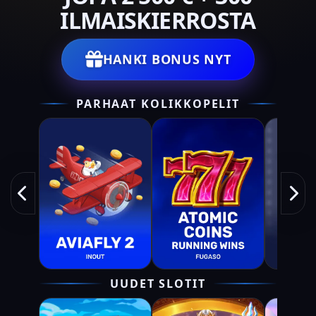
ILMAISKIERROSTA
HANKI BONUS NYT
PARHAAT KOLIKKOPELIT
UUDET SLOTIT