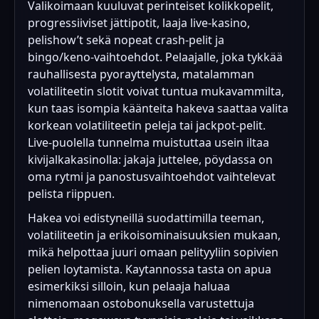
Valikoimaan kuuluvat perinteiset kolikkopelit,
progressiiviset jättipotit, laaja live-kasino,
pelishow’t sekä nopeat crash-pelit ja
bingo/keno-vaihtoehdot. Pelaajalle, joka tykkää
rauhallisesta pyorayttelysta, matalamman
volatiliteetin slotit voivat tuntua mukavammilta,
kun taas isompia käänteita hakeva saattaa valita
korkean volatiliteetin peleja tai jackpot-pelit.
Live-puolella tunnelma muistuttaa usein iltaa
kivijalkakasinolla: jakaja juttelee, pöydassa on
oma rytmi ja panostusvaihtoehdot vaihtelevat
pelista riippuen.
Hakea voi edistyneillä suodattimilla teeman,
volatiliteetin ja erikoisominaisuuksien mukaan,
mikä helpottaa juuri omaan pelityyliin sopivien
pelien loytamista. Kaytannossa tasta on apua
esimerkiksi silloin, kun pelaaja haluaa
nimenomaan ostobonuksella varustettuja