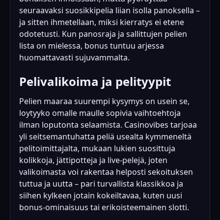
seuraavaksi suosikkipelia liian isolla panoksella –
ja sitten ihmetellaan, miksi kierratys ei etene
odotetusti. Kun panosraja ja sallittujen pelien
lista on mielessa, bonus tuntuu arjessa
huomattavasti sujuvammalta.
Pelivalikoima ja pelityypit
Pelien maaraa suurempi kysymys on usein se,
loytyyko omalle maulle sopivia vaihtoehtoja
ilman loputonta selaamista. Casinovibes tarjoaa
yli seitsemantuhatta peliä usealta kymmeneltä
pelitoimittajalta, mukaan lukien suosittuja
kolikkoja, jättipotteja ja live-pelejä, joten
valikoimasta voi rakentaa helposti sekoituksen
tuttua ja uutta – pari turvallista klassikkoa ja
siihen kylkeen jotain kokeiltavaa, kuten uusi
bonus-ominaisuus tai erikoisteemainen slotti.