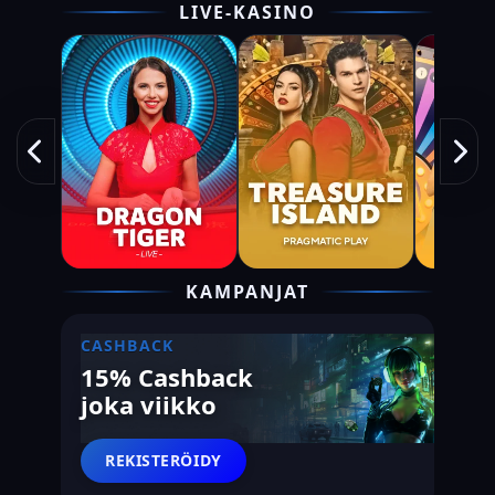
LIVE-KASINO
KAMPANJAT
CASHBACK
15% Cashback
joka viikko
REKISTERÖIDY