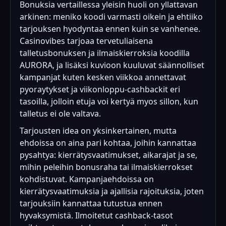
Bonuksia vertaillessa yleisin huoli on yllattavan
arkinen: meniko koodi varmasti oikein ja ehtiiko
tarjouksen hyodyntaa ennen kuin se vanhenee.
Casinovibes tarjoaa tervetuliaisena
talletusbonuksen ja ilmaiskierroksia koodilla
AURORA, ja lisäksi kuvioon kuuluvat säännolliset
kampanjat kuten kesken viikkoa annettavat
pyoraytykset ja viikonloppu-cashbackit eri
tasoilla, jolloin etuja voi kertyä myos sillon, kun
talletus ei ole valtava.
Tarjousten idea on yksinkertainen, mutta
ehdoissa on aina pari kohtaa, joihin kannattaa
pysahtya: kierrätysvaatimukset, aikarajat ja se,
mihin peleihin bonusraha tai ilmaiskierrokset
kohdistuvat. Kampanjaehdoissa on
kierrätysvaatimuksia ja ajallisia rajoituksia, joten
tarjouksiin kannattaa tutustua ennen
hyvaksymistä. Ilmoitetut cashback-tasot