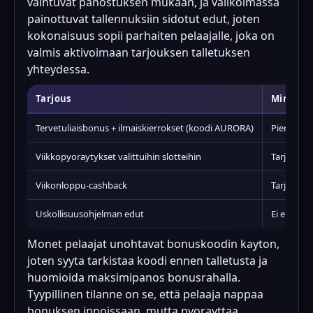
vaihtuvat panostuksen mukaan, ja valikoimassa
painottuvat tallennuksiin sidotut edut, joten
kokonaisuus sopii parhaiten pelaajalle, joka on
valmis aktivoimaan tarjouksen talletuksen
yhteydessa.
Tarjous
Minimi t
Tervetuliaisbonus + ilmaiskierrokset (koodi AURORA)
Pieni aloi
Viikkopyoraytykset valittuihin slotteihin
Tarjousko
Viikonloppu-cashback
Tarjousko
Uskollisuusohjelman edut
Ei erillis
Monet pelaajat unohtavat bonuskoodin kayton,
joten syyta tarkistaa koodi ennen talletusta ja
huomioida maksimipanos bonusrahalla.
Tyypillinen tilanne on se, että pelaaja nappaa
bonuksen innoissaan, mutta pyorayttaa