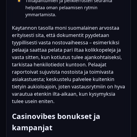
Tilitapahtumien ja pelikierrosten seuranta
helpottaa oman pelaamisen rytmin
ymmartamista.
Kaytannon tasolla moni suomalainen arvostaa
erityisesti sita, että dokumentit pyydetaan
tyypillisesti vasta nostovaiheessa – esimerkiksi
pelaaja saattaa pelata pari iltaa kolikkopeleja ja
vasta sitten, kun kotiutus tulee ajankohtaiseksi,
tarkistaa henkilotiedot kuntoon. Pelaajat
raportoivat sujuvista nostoista ja toimivasta
asiakastuesta; keskustelu palvelee kuitenkin
tietyin aukioloajoin, joten vastausrytmiin on hyva
varautua etenkin ilta-aikaan, kun kysymyksia
tulee usein eniten.
Casinovibes bonukset ja
kampanjat