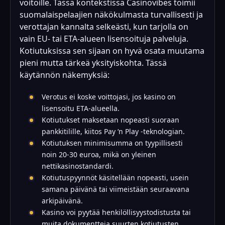
voitoille. Tässä kontekstissa Casinovibes toimii
suomalaispelaajien näkökulmasta turvallisesti ja
verottajan kannalta selkeästi, kun tarjolla on
vain EU- tai ETA-alueen lisensoituja palveluja.
Kotiutuksissa sen sijaan on hyvä osata muutama
pieni mutta tärkeä yksityiskohta. Tässä
käytännön näkemyksiä:
Verotus ei koske voittojasi, jos kasino on
lisensoitu ETA-alueella.
Kotiutukset maksetaan nopeasti suoraan
pankkitilille, kiitos Pay ‘n Play -teknologian.
Kotiutuksen minimisumma on tyypillisesti
noin 20-30 euroa, mikä on yleinen
nettikasinostandardi.
Kotiutuspyynnöt käsitellään nopeasti, usein
samana päivänä tai viimeistään seuraavana
arkipäivänä.
Kasino voi pyytää henkilöllisyystodistusta tai
muita dokumentteja suurten kotiutusten