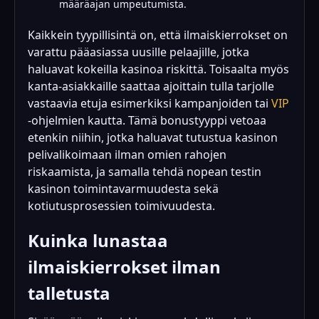
määräajan umpeutumista.
Kaikkein tyypillisintä on, että ilmaiskierrokset on
varattu pääasiassa uusille pelaajille, jotka
haluavat kokeilla kasinoa riskittä. Toisaalta myös
kanta-asiakkaille saattaa ajoittain tulla tarjolle
vastaavia etuja esimerkiksi kampanjoiden tai
VIP
-ohjelmien kautta. Tämä bonustyyppi vetoaa
etenkin niihin, jotka haluavat tutustua kasinon
pelivalikoimaan ilman omien rahojen
riskaamista, ja samalla tehdä nopean testin
kasinon toimintavarmuudesta sekä
kotiutusprosessien toimivuudesta.
Kuinka lunastaa
ilmaiskierrokset ilman
talletusta