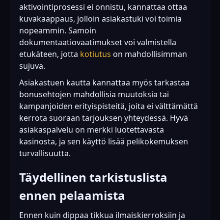
aktivointiprosessi ei onnistu, kannattaa ottaa
kuvakaappaus, jolloin asiakastuki voi toimia
nopeammin. Samoin
dokumentaatiovaatimukset voi valmistella
etukäteen, jotta
kotiutus
on mahdollisimman
sujuva.
Asiakastuen kautta kannattaa myös tarkastaa
bonusehtojen mahdollisia muutoksia tai
kampanjoiden erityispisteitä, joita ei välttämättä
kerrota suoraan tarjouksen yhteydessä. Hyvä
asiakaspalvelu on merkki luotettavasta
kasinosta, ja sen käyttö lisää pelikokemuksen
turvallisuutta.
Täydellinen tarkistuslista
ennen pelaamista
Ennen kuin dippaa tikkua ilmaiskierroksiin ja