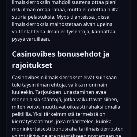
ilmaiskierroksiin mahdollisuutena ottaa pieni
riski ilman omaa rahaa, mutta ei odottaa niiltä
suuria pelastuksia. Myös tilanteissa, joissa
ilmaiskierroksia mainostetaan aivan upeina
voitonlähteinä ilman erityisehtoja, kannattaa
pysyä varuillaan.
Casinovibes bonusehdot ja
rajoitukset
Casinovibesin ilmaiskierrokset eivät suinkaan
tule täysin ilman ehtoja, vaikka moni näin
luuleekin. Tarjouksen lunastaminen avaa
monenlaisia sääntöjä, jotka vaikuttavat siihen,
miten voitot muuttuvat oikeasti rahaksi omalla
pelitilillä. Yksi tärkeimmistä termeistä on
kierrätysvaatimus, joka määrittelee, kuinka
moninkertaisesti bonusraha tai ilmaiskierrosten
voitot täytyy pelata päästäkseen nostamaan ne