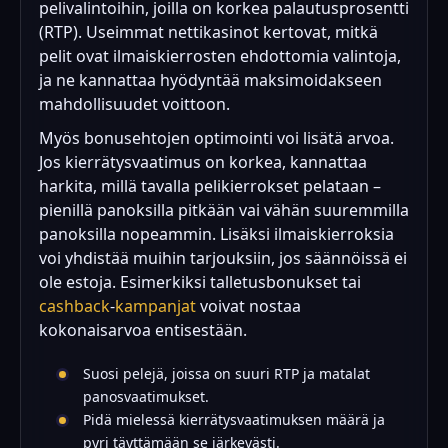
pelivalintoihin, joilla on korkea palautusprosentti
(RTP). Useimmat nettikasinot kertovat, mitkä
pelit ovat ilmaiskierrosten ehdottomia valintoja,
ja ne kannattaa hyödyntää maksimoidakseen
mahdollisuudet voittoon.
Myös bonusehtojen optimointi voi lisätä arvoa.
Jos kierrätysvaatimus on korkea, kannattaa
harkita, millä tavalla pelikierrokset pelataan –
pienillä panoksilla pitkään vai vähän suuremmilla
panoksilla nopeammin. Lisäksi ilmaiskierroksia
voi yhdistää muihin tarjouksiin, jos säännöissä ei
ole estoja. Esimerkiksi talletusbonukset tai
cashback
-
kampanjat
voivat nostaa
kokonaisarvoa entisestään.
Suosi pelejä, joissa on suuri RTP ja matalat
panosvaatimukset.
Pidä mielessä kierrätysvaatimuksen määrä ja
pyri täyttämään se järkevästi.