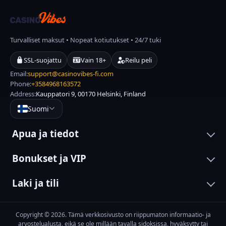
Turvalliset maksut • Nopeat kotiutukset • 24/7 tuki
Suomi
SSL-suojattu
Vain 18+
Reilu peli
Svenska
Email:
support@casinovibes-fi.com
Phone:
+3584968163572
English
Address:
Kauppatori 9, 00170 Helsinki, Finland
Suomi
Apua ja tiedot
Tietoa meistä
Bonukset ja VIP
Yhteystiedot
Kampanjat
Laki ja tili
Kokemuksia
VIP-ohjelma
Ikä ja vahvistus
Maksutavat
Copyright © 2026. Tämä verkkosivusto on riippumaton informaatio- ja
Käteispalautus
Vastuullinen pelaaminen
arvostelualusta, eikä se ole millään tavalla sidoksissa, hyväksytty tai