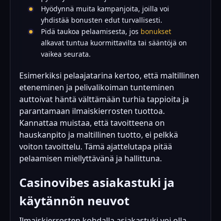
Hyödynnä muita kampanjoita, joilla voi
yhdistää bonusten edut turvallisesti.
Pidä taukoa pelaamisesta, jos
bonukset
alkavat tuntua kuormittavilta tai sääntöjä on
vaikea seurata.
Esimerkiksi pelaajatarina kertoo, että maltillinen
eteneminen ja pelivalikoiman tunteminen
auttoivat häntä välttämään turhia tappioita ja
parantamaan ilmaiskierrosten tuottoa.
Kannattaa muistaa, että tavoitteena on
hauskanpito ja maltillinen tuotto, ei pelkkä
voiton tavoittelu. Tämä ajattelutapa pitää
pelaamisen miellyttävänä ja hallittuna.
Casinovibes asiakastuki ja
käytännön neuvot
Ilmaiskierrosten kohdalla asiakastuki voi olla