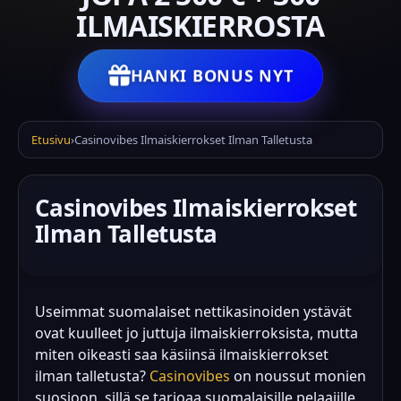
ILMAISKIERROSTA
HANKI BONUS NYT
Etusivu
›
Casinovibes Ilmaiskierrokset Ilman Talletusta
Casinovibes Ilmaiskierrokset
Ilman Talletusta
Useimmat suomalaiset nettikasinoiden ystävät
ovat kuulleet jo juttuja ilmaiskierroksista, mutta
miten oikeasti saa käsiinsä ilmaiskierrokset
ilman talletusta?
Casinovibes
on noussut monien
suosioon, sillä se tarjoaa suomalaisille pelaajille