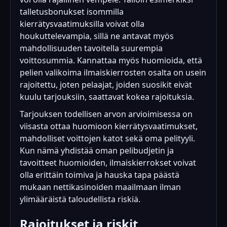
talletusbonukset isommilla
kierrätysvaatimuksilla voivat olla
houkuttelevampia, sillä ne antavat myös
mahdollisuuden tavoitella suurempia
voittosummia. Kannattaa myös huomioida, että
pelien valikoima ilmaiskierrosten osalta on usein
rajoitettu, joten pelaajat, joiden suosikit eivät
kuulu tarjouksiin, saattavat kokea rajoituksia.
Tarjouksen todellisen arvon arvioimisessa on
viisasta ottaa huomioon kierrätysvaatimukset,
mahdolliset voittojen katot sekä oma pelityyli.
Kun nämä yhdistää oman pelibudjetin ja
tavoitteet huomioiden, ilmaiskierrokset voivat
olla erittäin toimiva ja hauska tapa päästä
mukaan nettikasinoiden maailmaan ilman
ylimääräistä taloudellista riskiä.
Rajoitukset ja riskit