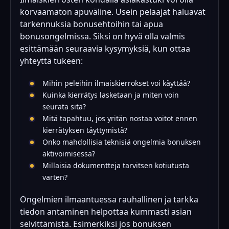
korvaamaton apuväline. Usein pelaajat haluavat
tarkennuksia bonusehtoihin tai apua
bonusongelmissa. Siksi on hyvä olla valmis
esittämään seuraavia kysymyksiä, kun ottaa
yhteyttä tukeen:
Mihin peleihin ilmaiskierrokset voi käyttää?
Kuinka kierrätys lasketaan ja miten voin
seurata sitä?
Mitä tapahtuu, jos yritän nostaa voitot ennen
kierrätyksen täyttymistä?
Onko mahdollisia teknisiä ongelmia bonuksen
aktivoimisessa?
Millaisia dokumentteja tarvitsen kotiutusta
varten?
Ongelmien ilmaantuessa rauhallinen ja tarkka
tiedon antaminen helpottaa kummasti asian
selvittämistä. Esimerkiksi jos bonuksen