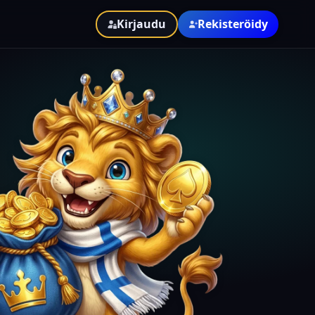
Kirjaudu
Rekisteröidy