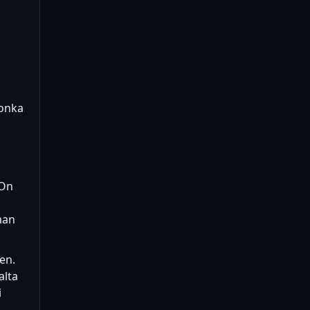
jonka
 On
aan
en.
alta
i