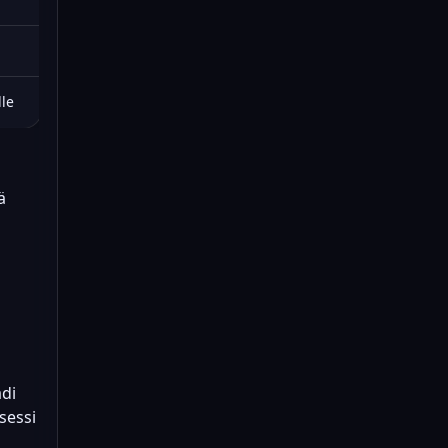
lle
ä
adi
sessi