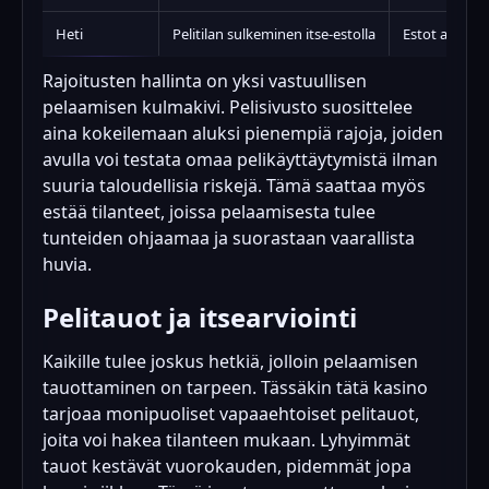
Heti
Pelitilan sulkeminen itse-estolla
Estot astuvat
Rajoitusten hallinta on yksi vastuullisen
pelaamisen kulmakivi. Pelisivusto suosittelee
aina kokeilemaan aluksi pienempiä rajoja, joiden
avulla voi testata omaa pelikäyttäytymistä ilman
suuria taloudellisia riskejä. Tämä saattaa myös
estää tilanteet, joissa pelaamisesta tulee
tunteiden ohjaamaa ja suorastaan vaarallista
huvia.
Pelitauot ja itsearviointi
Kaikille tulee joskus hetkiä, jolloin pelaamisen
tauottaminen on tarpeen. Tässäkin tätä kasino
tarjoaa monipuoliset vapaaehtoiset pelitauot,
joita voi hakea tilanteen mukaan. Lyhyimmät
tauot kestävät vuorokauden, pidemmät jopa