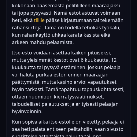
kokonaan pääsemästä pelitililleen määräajaksi
tai jopa pysyvästi. Nämä estot astuvat voimaan
heti, eikä
tilille
pääse kirjautumaan tai tekemään
rahansiirtoja. Tämä on todella tehokas työkalu,
kun rahankäyttö uhkaa karata käsistä eikä
arkeen mahdu pelaamista.
Itse-esto voidaan asettaa kaiken pituiseksi,
mutta yleisimmät kestot ovat 6 kuukautta, 12
kuukautta tai pysyvä estäminen. Joskus pelaaja
voi haluta purkaa eston ennen määräajan
päättymistä, mutta kasino arvioi vapautukset
hyvin tarkasti. Tämä tapahtuu tapauskohtaisesti,
ottaen huomioon kierrätysvaatimukset,
taloudelliset palautukset ja erityisesti pelaajan
hyvinvoinnin.
Kun sopiva aika itse-estolle on vietetty, pelaaja ei
saa heti palata entiseen pelitahdiin, vaan sivusto
suosittelee asteittaista paluuta tai jopa