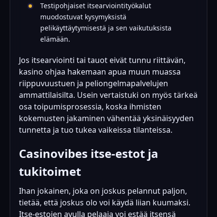
Testipohjaiset itsearviointityökalut
muodostuvat kysymyksistä
pelikäyttäytymisestä ja sen vaikutuksista
elämään.
Jos itsearviointi tai tauot eivät tunnu riittävän,
kasino ohjaa hakemaan apua muun muassa
riippuvuustuen ja peliongelmapalvelujen
ammattilaisilta. Usein vertaistuki on myös tärkeä
osa toipumisprosessia, koska ihmisten
kokemusten jakaminen vähentää yksinäisyyden
tunnetta ja tuo tukea vaikeissa tilanteissa.
Casinovibes itse-estot ja
tukitoimet
Ihan jokainen, joka on joskus pelannut paljon,
tietää, että joskus olo voi käydä liian kuumaksi.
Itse-estojen avulla pelaaja voi estää itsensä