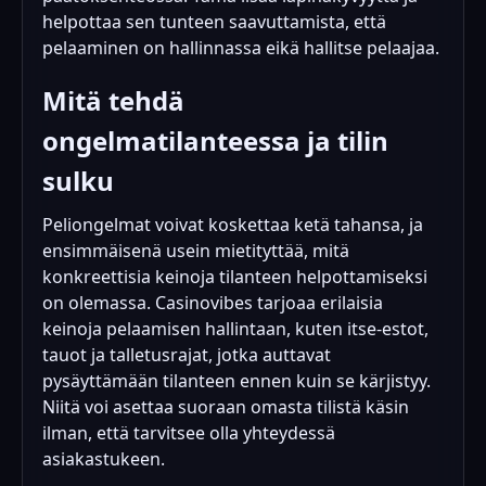
helpottaa sen tunteen saavuttamista, että
pelaaminen on hallinnassa eikä hallitse pelaajaa.
Mitä tehdä
ongelmatilanteessa ja tilin
sulku
Peliongelmat voivat koskettaa ketä tahansa, ja
ensimmäisenä usein mietityttää, mitä
konkreettisia keinoja tilanteen helpottamiseksi
on olemassa. Casinovibes tarjoaa erilaisia
keinoja pelaamisen hallintaan, kuten itse-estot,
tauot ja talletusrajat, jotka auttavat
pysäyttämään tilanteen ennen kuin se kärjistyy.
Niitä voi asettaa suoraan omasta tilistä käsin
ilman, että tarvitsee olla yhteydessä
asiakastukeen.