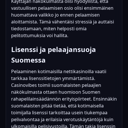
Käyttäjän näkökulmasta olisi hyödyllistä, että
vastuullisen pelaamisen osio olisi ensimmäinen
huomattava valikko jo ennen pelaamisen
aloittamista. Tämä vähentäisi stressiä ja auttaisi
tiedostamaan, miten helposti omia
pelitottumuksia voi hallita.
Lisenssi ja pelaajansuoja
Suomessa
Pelaaminen kotimaisilla nettikasinoilla vaatii
tarkkaa lisenssitietojen ymmärtämistä.
Casinovibes toimii suomalaisten pelaajien
näkökulmasta ottaen huomioon Suomen
rahapelilainsäädännön erityispiirteet. Ensinnäkin
suomalaisten pitää tietää, että kotimaisella
toimijalla lisenssi tarkoittaa usein tiukempaa
pelivalvontaa ja erilaisia verotuskäytäntöjä kuin
ulkomaisilla pelisivustoilla. Tämän takia lisenssin