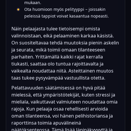
mukaan.
Ota huomioon myös pelityyppi – joissakin
peleissä tappiot voivat kasaantua nopeasti.
Näin pelaajasta tulee tietoisempi omista
valinnoistaan, eikä pelaaminen karkaa käsistä.
On suositeltavaa tehdä muutoksia pienin askelin
ja seurata, mikä toimii omaan tilanteeseen
parhaiten. Yrittämällä kaikki rajat kerralla
tiukasti, saattaa olo tuntua rajoittavalta ja
vaikealta noudattaa niitä. Asteittainen muutos
taas tukee pysyvämpää vastuullista otetta.
Pelattavuuden säätämisessä on hyvä pitää
mielessä, että ympäristötekijät, kuten stressi ja
mieliala, vaikuttavat valmiuteen noudattaa omia
rajoja. Kun pelaaja osaa rehellisesti arvioida
oman tilanteensa, voi hänen pelihistoriansa ja
raporttinsa toimia apuvälineinä
päätöksenteossa. Tämä lisää läpinäkyvyyttä ja