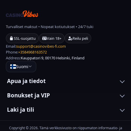
Turvalliset maksut • Nopeat kotiutukset • 24/7 tuki
Suomi
SSL-suojattu
Vain 18+
Reilu peli
Svenska
Email:
support@casinovibes-fi.com
Phone:
+3584968163572
English
Address:
Kauppatori 9, 00170 Helsinki, Finland
Suomi
Apua ja tiedot
Tietoa meistä
Bonukset ja VIP
Yhteystiedot
Kampanjat
Laki ja tili
Kokemuksia
VIP-ohjelma
Ikä ja vahvistus
Maksutavat
Copyright © 2026. Tämä verkkosivusto on riippumaton informaatio- ja
Käteispalautus