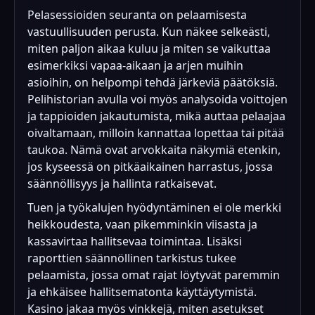
Pelasessioiden seuranta on pelaamisesta
vastuullisuuden perusta. Kun näkee selkeästi,
miten paljon aikaa kuluu ja miten se vaikuttaa
esimerkiksi vapaa-aikaan ja arjen muihin
asioihin, on helpompi tehdä järkeviä päätöksiä.
Pelihistorian avulla voi myös analysoida voittojen
ja tappioiden jakautumista, mikä auttaa pelaajaa
oivaltamaan, milloin kannattaa lopettaa tai pitää
taukoa. Nämä ovat arvokkaita näkymiä etenkin,
jos kyseessä on pitkäaikainen harrastus, jossa
säännöllisyys ja hallinta ratkaisevat.
Tuen ja työkalujen hyödyntäminen ei ole merkki
heikkoudesta, vaan pikemminkin viisasta ja
kassavirtaa hallitsevaa toimintaa. Lisäksi
raporttien säännöllinen tarkistus tukee
pelaamista, jossa omat rajat löytyvät paremmin
ja ehkäisee hallitsematonta käyttäytymistä.
Kasino jakaa myös vinkkejä, miten asetukset