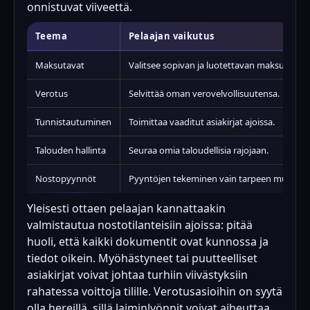
onnistuvat viiveettä.
Teema
Pelaajan vaikutus
Maksutavat
Valitsee sopivan ja luotettavan maksutavan.
Verotus
Selvittää oman verovelvollisuutensa.
Tunnistautuminen
Toimittaa vaaditut asiakirjat ajoissa.
Talouden hallinta
Seuraa omia taloudellisia rajojaan.
Nostopyynnöt
Pyyntöjen tekeminen vain tarpeen mukaan.
Yleisesti ottaen pelaajan kannattaakin
valmistautua nostotilanteisiin ajoissa: pitää
huoli, että kaikki dokumentit ovat kunnossa ja
tiedot oikein. Myöhästyneet tai puutteelliset
asiakirjat voivat johtaa turhiin viivästyksiin
rahatessa voittoja tilille. Verotusasioihin on syytä
olla hereillä, sillä laiminlyönnit voivat aiheuttaa