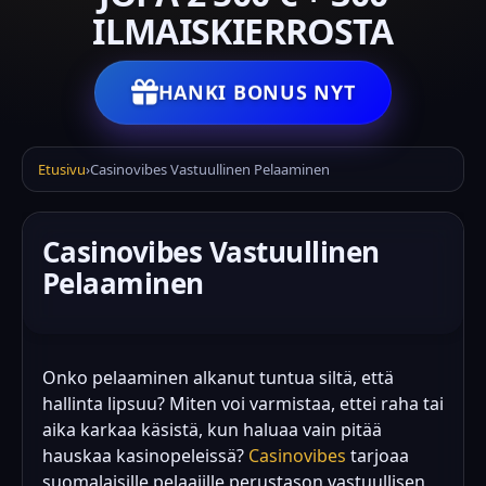
ILMAISKIERROSTA
HANKI BONUS NYT
Etusivu
›
Casinovibes Vastuullinen Pelaaminen
Casinovibes Vastuullinen
Pelaaminen
Onko pelaaminen alkanut tuntua siltä, että
hallinta lipsuu? Miten voi varmistaa, ettei raha tai
aika karkaa käsistä, kun haluaa vain pitää
hauskaa kasinopeleissä?
Casinovibes
tarjoaa
suomalaisille pelaajille perustason vastuullisen