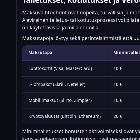
Maksuvaihtoehdot ovat nopeita, turvallisia ja mon
Alavireinen talletus- tai kotiutusprosessi voi pila
on käytettävissä ja millä ehdoilla.
Maksutapoja löytyy sekä perinteisimmistä että uu
Maksutapa
Minimitalle
Luottokortit (Visa, MasterCard)
10 €
E-lompakot (Skrill, Neteller)
10 €
Mobiilimaksut (Siirto, Zimpler)
10 €
Kryptovaluutat (Bitcoin, Ethereum)
20 €
Minimitalletukset bonusten aktivoimiseksi ovat yl
kanssa pelaamisen. Kotiutukset ovat pääsääntöise