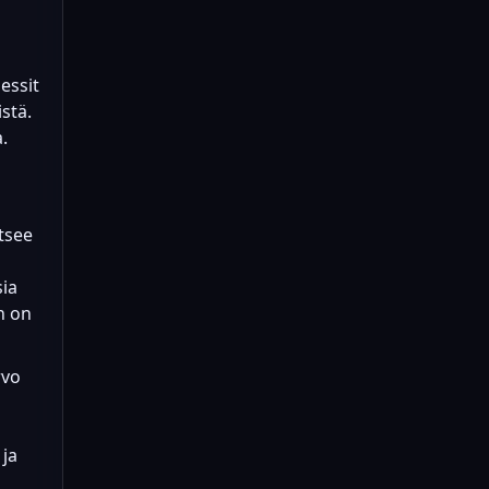
sessit
stä.
.
tsee
ä
sia
n on
rvo
 ja