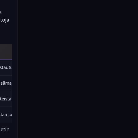
e.
htoja
istautumisen.
lisämaksuja.
eistä pankkisiirtoa.
taa tarkistaa etukäteen.
jetin