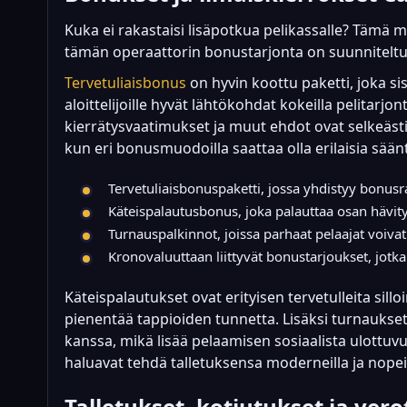
Kuka ei rakastaisi lisäpotkua pelikassalle? Tämä mo
tämän operaattorin bonustarjonta on suunniteltu v
Tervetuliaisbonus
on hyvin koottu paketti, joka s
aloittelijoille hyvät lähtökohdat kokeilla pelitarj
kierrätysvaatimukset ja muut ehdot ovat selkeästi 
kun eri bonusmuodoilla saattaa olla erilaisia sään
Tervetuliaisbonuspaketti, jossa yhdistyy bonusr
Käteispalautusbonus, joka palauttaa osan hävity
Turnauspalkinnot, joissa parhaat pelaajat voivat 
Kronovaluuttaan liittyvät bonustarjoukset, jotka 
Käteispalautukset ovat erityisen tervetulleita sillo
pienentää tappioiden tunnetta. Lisäksi turnaukset
kanssa, mikä lisää pelaamisen sosiaalista ulottuvu
haluavat tehdä talletuksensa moderneilla ja nopeil
Talletukset, kotiutukset ja vero