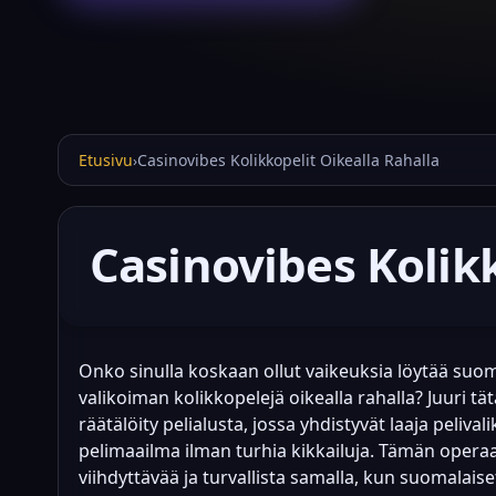
Etusivu
Casinovibes Kolikkopelit Oikealla Rahalla
›
Casinovibes Kolikk
Onko sinulla koskaan ollut vaikeuksia löytää suome
valikoiman kolikkopelejä oikealla rahalla? Juuri tä
räätälöity pelialusta, jossa yhdistyvät laaja peli
pelimaailma ilman turhia kikkailuja. Tämän opera
viihdyttävää ja turvallista samalla, kun suomalais