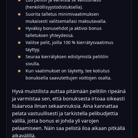
(henkilöllisyystodistuksella).
Suorita talletus minimivaatimuksen
mukaisesti valitsemallasi maksutavalla.
Hyväksy bonusehdot ja aktivoi bonus
talletuksen yhteydessä.
Valitse pelit, joilla 100 % kierrätysvaatimus
täyttyy.
Seuraa kierrätyksen edistymistä pelitilin
sivulla.
Kun vaatimukset on täytetty, tee kotiutus
bonuksella saavutettujen voittojen osalta.
Hyvä muistilista auttaa pitämään pelitilin ripeänä
ja varmistaa sen, että bonuksesta irtoaa oikeasti
lisäarvoa ilman sekaannuksia. Aina kannattaa
pelata vastuullisesti ja tarkistella pelibudjettia
välillä, jotta bonus ei johda yli varojen
pelaamiseen. Näin saa pelistä iloa aikaan pitkällä
aikavälillä.