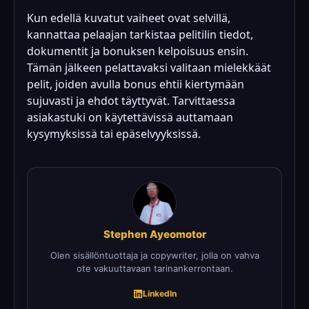
Kun edellä kuvatut vaiheet ovat selvillä,
kannattaa pelaajan tarkistaa pelitilin tiedot,
dokumentit ja bonuksen kelpoisuus ensin.
Tämän jälkeen pelattavaksi valitaan mielekkäät
pelit, joiden avulla bonus ehtii kiertymään
sujuvasti ja ehdot täyttyvät. Tarvittaessa
asiakastuki on käytettävissä auttamaan
kysymyksissä tai epäselvyyksissä.
Stephen Ayeomotor
Olen sisällöntuottaja ja copywriter, jolla on vahva
ote vakuuttavaan tarinankerrontaan.
LinkedIn