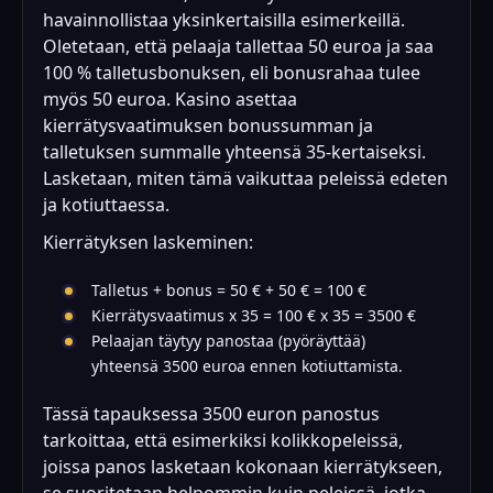
havainnollistaa yksinkertaisilla esimerkeillä.
Oletetaan, että pelaaja tallettaa 50 euroa ja saa
100 % talletusbonuksen, eli bonusrahaa tulee
myös 50 euroa. Kasino asettaa
kierrätysvaatimuksen bonussumman ja
talletuksen summalle yhteensä 35-kertaiseksi.
Lasketaan, miten tämä vaikuttaa peleissä edeten
ja kotiuttaessa.
Kierrätyksen laskeminen:
Talletus + bonus = 50 € + 50 € = 100 €
Kierrätysvaatimus x 35 = 100 € x 35 = 3500 €
Pelaajan täytyy panostaa (pyöräyttää)
yhteensä 3500 euroa ennen kotiuttamista.
Tässä tapauksessa 3500 euron panostus
tarkoittaa, että esimerkiksi kolikkopeleissä,
joissa panos lasketaan kokonaan kierrätykseen,