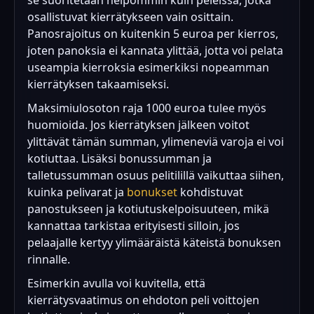
se suoritetaan helpommin kuin peleissä, jotka
osallistuvat kierrätykseen vain osittain.
Panosrajoitus on kuitenkin 5 euroa per kierros,
joten panoksia ei kannata ylittää, jotta voi pelata
useampia kierroksia esimerkiksi nopeamman
kierrätyksen takaamiseksi.
Maksimiulosoton raja 1000 euroa tulee myös
huomioida. Jos kierrätyksen jälkeen voitot
ylittävät tämän summan, ylimeneviä varoja ei voi
kotiuttaa. Lisäksi bonussumman ja
talletussumman osuus pelitilillä vaikuttaa siihen,
kuinka pelivarat ja
bonukset
kohdistuvat
panostukseen ja kotiutuskelpoisuuteen, mikä
kannattaa tarkistaa erityisesti silloin, jos
pelaajalle kertyy ylimääräistä käteistä bonuksen
rinnalle.
Esimerkin avulla voi kuvitella, että
kierrätysvaatimus on ehdoton peli voittojen