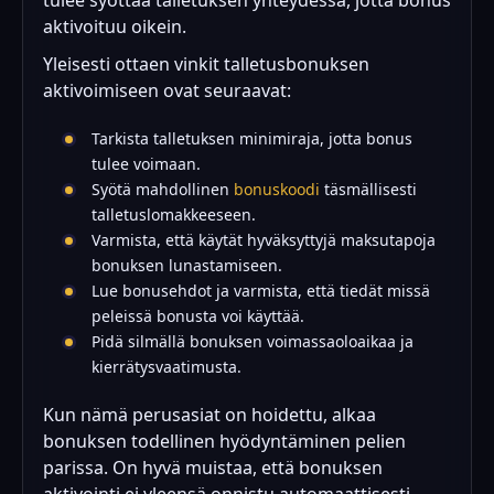
tulee syöttää talletuksen yhteydessä, jotta bonus
aktivoituu oikein.
Yleisesti ottaen vinkit talletusbonuksen
aktivoimiseen ovat seuraavat:
Tarkista talletuksen minimiraja, jotta bonus
tulee voimaan.
Syötä mahdollinen
bonuskoodi
täsmällisesti
talletuslomakkeeseen.
Varmista, että käytät hyväksyttyjä maksutapoja
bonuksen lunastamiseen.
Lue bonusehdot ja varmista, että tiedät missä
peleissä bonusta voi käyttää.
Pidä silmällä bonuksen voimassaoloaikaa ja
kierrätysvaatimusta.
Kun nämä perusasiat on hoidettu, alkaa
bonuksen todellinen hyödyntäminen pelien
parissa. On hyvä muistaa, että bonuksen