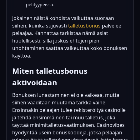
pelityypeissä.
Jokainen näistä kohdista vaikuttaa suoraan
siihen, kuinka sujuvasti
talletusbonus
palvelee
pelaajaa. Kannattaa tarkistaa nämä asiat
huolellisesti, sillä joskus ehtojen pieni
unohtaminen saattaa vaikeuttaa koko bonuksen
käyttöä.
Miten talletusbonus
aktivoidaan
Bonuksen lunastaminen ei ole vaikeaa, mutta
siihen vaaditaan muutama tarkka vaihe.
Ensinnäkin pelaajan tulee rekisteröityä casinolle
ja tehdä ensimmäinen tai muu talletus, joka
täyttää minimitalletusvaatimuksen. Casinovibes
hyödyntää usein bonuskoodeja, jotka pelaajan