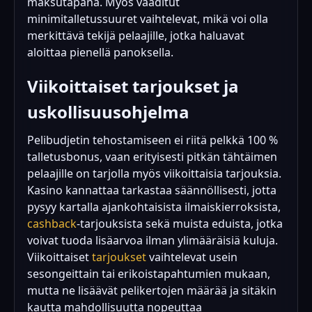
maksutapana. Myös vaaditut
minimitalletussuuret vaihtelevat, mikä voi olla
merkittävä tekijä pelaajille, jotka haluavat
aloittaa pienellä panoksella.
Viikoittaiset tarjoukset ja
uskollisuusohjelma
Pelibudjetin tehostamiseen ei riitä pelkkä 100 %
talletusbonus, vaan erityisesti pitkän tähtäimen
pelaajille on tarjolla myös viikoittaisia tarjouksia.
Kasino kannattaa tarkastaa säännöllisesti, jotta
pysyy kartalla ajankohtaisista ilmaiskierroksista,
cashback
-tarjouksista sekä muista eduista, jotka
voivat tuoda lisäarvoa ilman ylimääräisiä kuluja.
Viikoittaiset
tarjoukset
vaihtelevat usein
sesongeittain tai erikoistapahtumien mukaan,
mutta ne lisäävät pelikertojen määrää ja sitäkin
kautta mahdollisuutta nopeuttaa